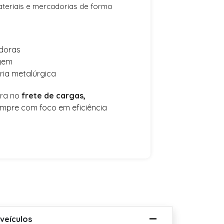
teriais e mercadorias de forma
doras
agem
ria metalúrgica
dra no
frete de cargas,
empre com foco em eficiência
 veículos