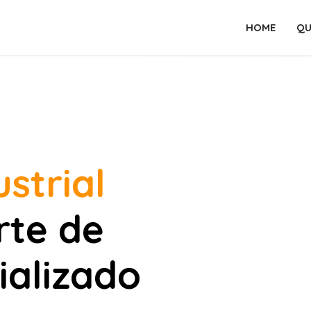
HOME
QU
strial
rte de
ializado