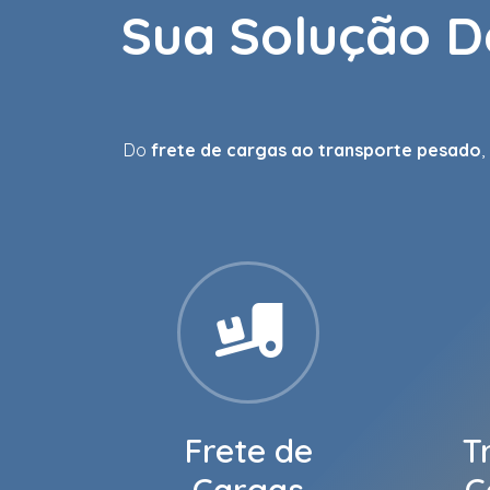
Sua Solução D
Do
frete de cargas ao transporte pesado
,
Frete de
T
Cargas
C