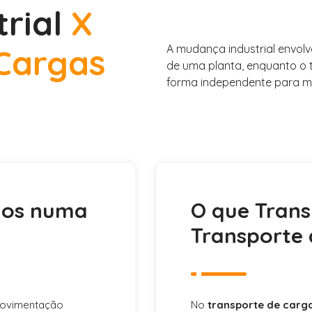
trial
X
Cargas
A mudança industrial envolv
de uma planta, enquanto o 
forma independente para m
mos numa
O que Tran
Transporte 
movimentação
No
transporte de carg