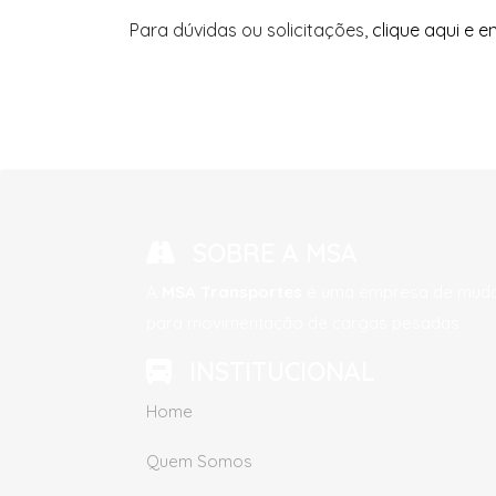
Para dúvidas ou solicitações,
clique aqui e 
SOBRE A MSA
A
MSA Transportes
é uma empresa de mudan
para movimentação de cargas pesadas.
INSTITUCIONAL
Home
Quem Somos