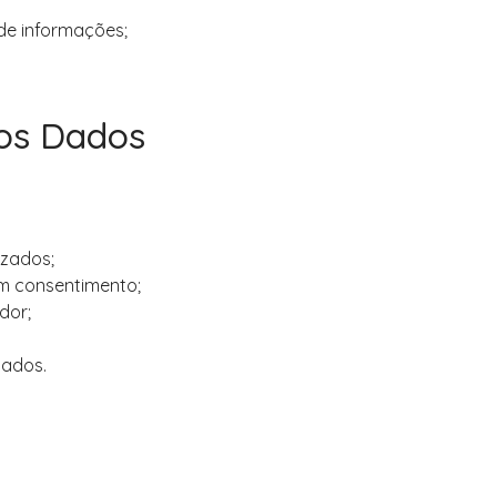
de informações;
 dos Dados
izados;
m consentimento;
dor;
dados.