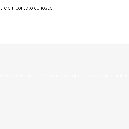
entre em contato conosco
.
ças residenciais e comerciais, transporte de cargas e tamb